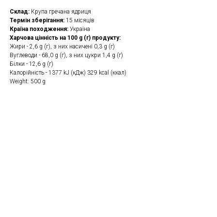
Склад:
Крупа гречана ядриця
Термін зберігання:
15 місяців
Країна походження:
Україна
Харчова цінність на 100 g (г) продукту:
Жири - 2,6 g (г), з них насичені 0,3 g (г)
Вуглеводи - 68,0 g (г), з них цукри 1,4 g (г)
Білки - 12,6 g (г)
Калорійність - 1377 kJ (кДж) 329 kcal (ккал)
Weight: 500 g