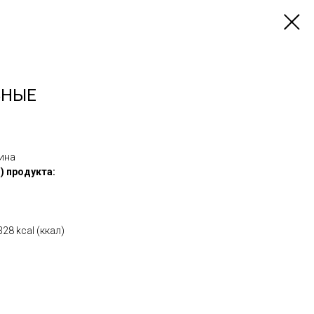
ЗНЫЕ
ина
) продукта:
28 kcal (ккал)