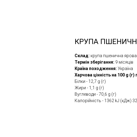
КРУПА ПШЕНИЧН
Склад:
крупа пшенична яров
Термін зберігання:
9 місяців
Країна походження:
Україна
Харчова цінність на 100 g (г)
Білки - 12,7 g (г)
Жири - 1,1 g (г)
Вуглеводи - 70,6 g (г)
Калорійність - 1362 kJ (кДж) 32