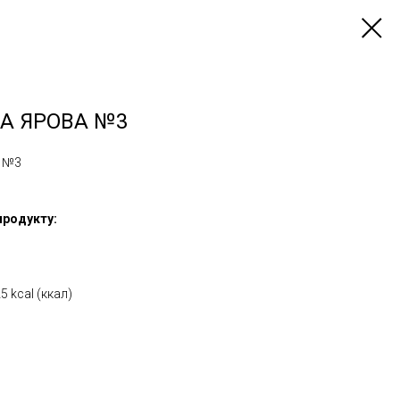
А ЯРОВА №3
а №3
 продукту:
5 kcal (ккал)